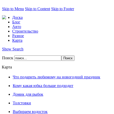
Skip to Menu
Skip to Content
Skip to Footer
Доска
Блог
Авто
Строительство
Разное
Карта
Show Search
Поиск
Карта
Что подарить любимому на новогодний праздник
Кому какая юбка больше подходит
Домик для рыбок
Толстовки
Выбираем водосток