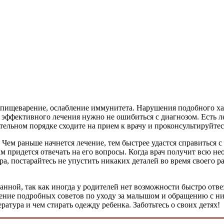
 пищеварение, ослабление иммунитета. Нарушения подобного ха
я эффективного лечения нужно не ошибиться с диагнозом. Есть 
ательном порядке сходите на прием к врачу и проконсультируйтес
 Чем раньше начнется лечение, тем быстрее удастся справиться 
вам придется отвечать на его вопросы. Когда врач получит всю
ра, постарайтесь не упустить никаких деталей во время своего р
анной, так как иногда у родителей нет возможности быстро отвез
ение подробных советов по уходу за малышом и обращению с ним
атура и чем стирать одежду ребенка. Заботьтесь о своих детях!