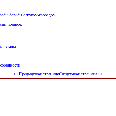
собы борьбы с жуком-короедом
ный подарок
ные этапы
особенности
<< Предыдущая страница
Следующая страница >>