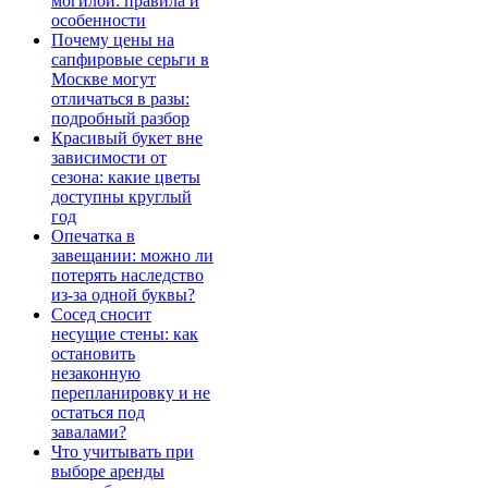
могилой: правила и
особенности
Почему цены на
сапфировые серьги в
Москве могут
отличаться в разы:
подробный разбор
Красивый букет вне
зависимости от
сезона: какие цветы
доступны круглый
год
Опечатка в
завещании: можно ли
потерять наследство
из-за одной буквы?
Сосед сносит
несущие стены: как
остановить
незаконную
перепланировку и не
остаться под
завалами?
Что учитывать при
выборе аренды