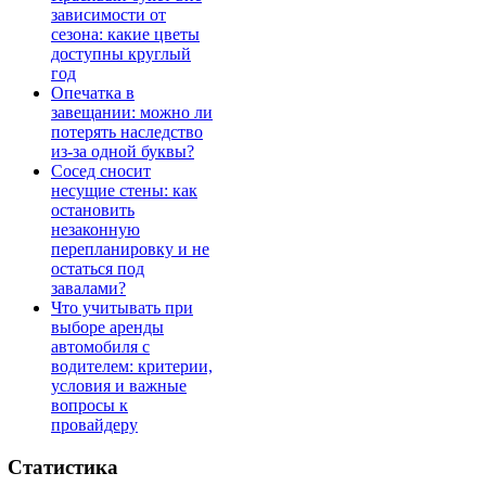
зависимости от
сезона: какие цветы
доступны круглый
год
Опечатка в
завещании: можно ли
потерять наследство
из-за одной буквы?
Сосед сносит
несущие стены: как
остановить
незаконную
перепланировку и не
остаться под
завалами?
Что учитывать при
выборе аренды
автомобиля с
водителем: критерии,
условия и важные
вопросы к
провайдеру
Статистика