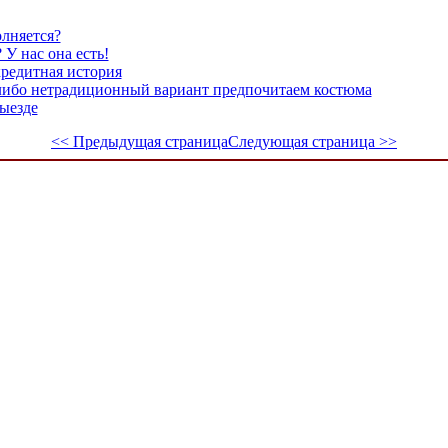
олняется?
У нас она есть!
редитная история
либо нетрадиционный вариант предпочитаем костюма
ыезде
<< Предыдущая страница
Следующая страница >>