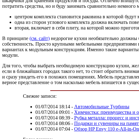
шкафчики для хранения продуктов и посуды. Отлично впишут
потратить средства, но и буду занимать сравнительно немного 
центром комплекта становится раковина в которой будут 
одна из сторон углового комплекта должна включать пов
вторая, включает в себя плиту, на которой можно пригот
В принципе
(см. сайт)
недорогие кухни необязательно должны бы
собственность. Просто крупными мебельными предприятиями вы
вариантах к модульным конструкциям. Именно такие варианты 
модули.
Для того, чтобы выбрать необходимую конструкцию кухни, жел
если в ближайших городах такого нет, то стоит обратить внима
и сразу увидеть его в похожих помещениях. Мебель представле
верное представление о том насколько мебель впишется в су
Свежие записи:
01/07/2014 18:14
-
Автомобильные Турбины
01/07/2014 09:01
-
Химчистка: преимущества и 
01/07/2014 08:39
-
Рубка металла: процесс и ин
01/07/2014 08:06
-
Подарки и сувениры на памят
01/07/2014 07:04
-
Обзор HP Envy 110 e-All-in-On