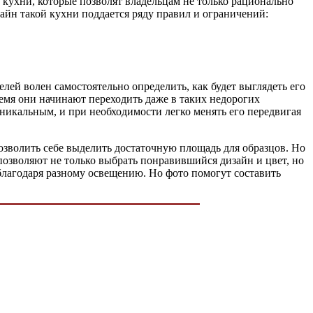
кухни, которые позволят владельцам не только рационально
зайн такой кухни поддается ряду правил и ограничений:
лей волен самостоятельно определить, как будет выглядеть его
емя они начинают переходить даже в таких недорогих
икальным, и при необходимости легко менять его передвигая
озволить себе выделить достаточную площадь для образцов. Но
позволяют не только выбрать понравившийся дизайн и цвет, но
 благодаря разному освещению. Но фото помогут составить