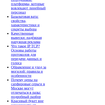
платформы, которые
вовлекают линейный
персонал
Базальтовая вата:
свойства,
характеристики и
секреты выбора
Качественные
вывески: надёжная
наружная реклама
Что такое IP TCP?
Основы работы
протоколов для
передачи данных и
голоса
Обрамление и уход за
могилой: правила и
особенности
Почему цены на
сапфировые серьги в
Москве могут
отличаться в разы:
подробный разбор
Красивый букет вне