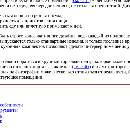
ся практически в любые помещения
(см. сайт)
маленькие угловые 
места не затрудняя передвижения и, не создавая препятствий. Ди
мыться овощи и грязная посуда;
ерхность для приготовления пищи;
овить еду или вплотную примыкает к ней.
ть строго консервативного дизайна, ведь каждый из пользовате
пускаются только стандартные изделия, и только последнее вр
кухонных комплектов позволяют сделать интерьер помещения ун
ательно обратится в крупный торговый центр, который может п
ние на интернет-порталы, такие как
(см. сайт)
dmsky.ru, которые 
нная на фотографии может несколько отличаться от реальности,
ществующее помещении.
особенности
струменты
ь
e