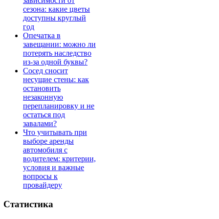
зависимости от
сезона: какие цветы
доступны круглый
год
Опечатка в
завещании: можно ли
потерять наследство
из-за одной буквы?
Сосед сносит
несущие стены: как
остановить
незаконную
перепланировку и не
остаться под
завалами?
Что учитывать при
выборе аренды
автомобиля с
водителем: критерии,
условия и важные
вопросы к
провайдеру
Статистика