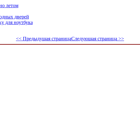
но летом
одных дверей
у для ноутбука
<< Предыдущая страница
Следующая страница >>