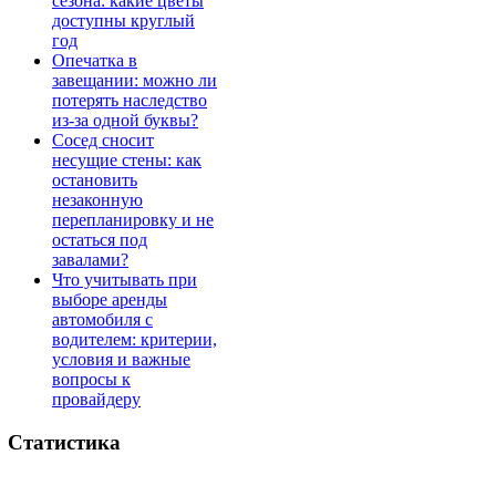
сезона: какие цветы
доступны круглый
год
Опечатка в
завещании: можно ли
потерять наследство
из-за одной буквы?
Сосед сносит
несущие стены: как
остановить
незаконную
перепланировку и не
остаться под
завалами?
Что учитывать при
выборе аренды
автомобиля с
водителем: критерии,
условия и важные
вопросы к
провайдеру
Статистика