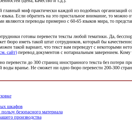
енностей (цена, качество и т.д.).
 главный миф практически каждой из подобных организаций сост
языка. Если обратить на это пристальное внимание, то можно о
и являются переводы примерно с 60-65 языков мира, то представ
отрудники готовы перевести тексты любой тематики. Да, бесспор
 может бюро иметь такой штат сотрудников, который бы качестве
можен такой вариант, что текст вам переведут с некоторыми не
см. сайт)
перевод документов с нотариальным заверением. Кому т
о перевести до 300 страниц иностранного текста без потери при
воды вранье. Не сможет ни одно бюро перевести 200-300 страниц
уховке
ных шкафов
 пользу безопасного материала
вашего производства