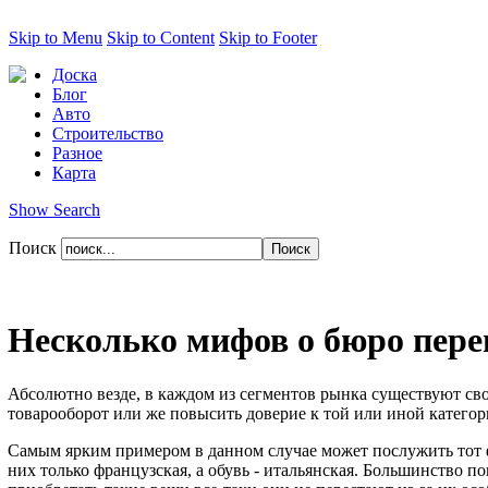
Skip to Menu
Skip to Content
Skip to Footer
Доска
Блог
Авто
Строительство
Разное
Карта
Show Search
Поиск
Несколько мифов о бюро пере
Абсолютно везде, в каждом из сегментов рынка существуют св
товарооборот или же повысить доверие к той или иной категор
Самым ярким примером в данном случае может послужить тот фа
них только французская, а обувь - итальянская. Большинство 