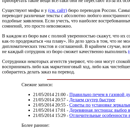
приобретать такие вещи все-таки они не перестают из-за их особ
Существуют мифы и у
(см. сайт)
бюро переводов России. Самый
переводит различные тексты с абсолютно любого иностранного 
подобные заявления. Если учесть, что наиболее востребованным
сомнений, это просто невозможно.
В каждом из бюро вам с полной уверенностью скажут, что их с
как-то продержаться «на плаву». Но дело здесь в том, что не
дипломатических текстов и соглашений. В крайнем случае, воз
не каждый сотрудник из бюро сможет качественно выполнить
(
Сотрудники некоторых агентств уверяют, что они могут спокойн
воспринимать либо как маркетинговый ход, либо как чистейшей 
собираетесь делать заказ на перевод.
Свежие записи:
21/05/2014 21:00
-
Правильно печем в газовой д
21/05/2014 20:57
-
Делаем скутер быстрее
21/05/2014 20:55
-
Советы по установке зеркаль
21/05/2014 17:01
-
Деревянная лестница: выбор в
21/05/2014 15:29
-
Отличительные особенности 
Более ранние: