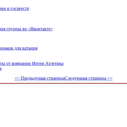
ии в госреестр
ия группы во «Вконтакте»
оньков для катания
еты от компании Интер Атлетика
в
<< Предыдущая страница
Следующая страница >>