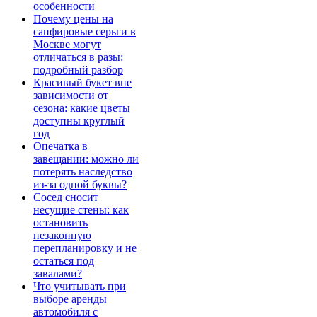
особенности
Почему цены на
сапфировые серьги в
Москве могут
отличаться в разы:
подробный разбор
Красивый букет вне
зависимости от
сезона: какие цветы
доступны круглый
год
Опечатка в
завещании: можно ли
потерять наследство
из-за одной буквы?
Сосед сносит
несущие стены: как
остановить
незаконную
перепланировку и не
остаться под
завалами?
Что учитывать при
выборе аренды
автомобиля с