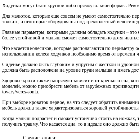
Ходунки могут быть круглой либо прямоугольной формы. Реко
Для малюток, которые еще совсем не умеют самостоятельно пер
толкать, а некоторые оборудованы под трехколесный велосипед
Главные параметры, которыми должны обладать ходунки – это б
более устойчивой и малыш сможет самостоятельно дотягиватьс
Что касается колесиков, которые располагаются по периметру о
использовании колеса ходунков необходимо время от времени чи
Сиденье должно быть глубоким и упругим с жесткой и удобной
должна быть расположена на уровне груди малыша и иметь дос
Здоровье крохи также напрямую зависит и от крепкого сна, к
моделей, можно приобрести мебель от зарубежных производите
tovary/veres-sonja.
При выборе кроваток первое, на что следует обратить внимание
мебель должна также характеризоваться хорошей устойчивость
Когда малыш подрастет и сможет устойчиво стоять на ножках, 
получить травму. Что касается дна, то в идеале оно должно быт
Свежие записи: