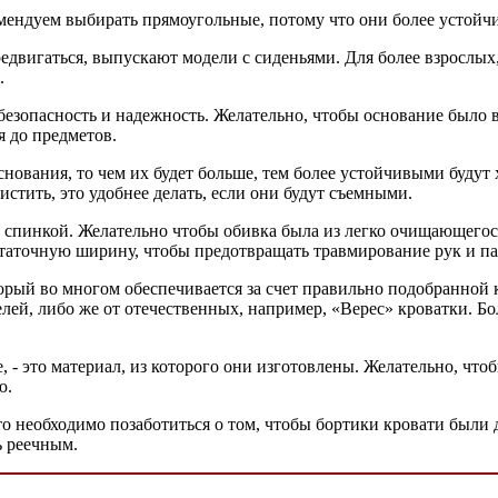
мендуем выбирать прямоугольные, потому что они более устойч
едвигаться, выпускают модели с сиденьями. Для более взрослых
.
езопасность и надежность. Желательно, чтобы основание было в 
я до предметов.
снования, то чем их будет больше, тем более устойчивыми будут
стить, это удобнее делать, если они будут съемными.
 спинкой. Желательно чтобы обивка была из легко очищающегос
таточную ширину, чтобы предотвращать травмирование рук и па
оторый во многом обеспечивается за счет правильно подобранно
лей, либо же от отечественных, например, «Верес» кроватки. 
, - это материал, из которого они изготовлены. Желательно, что
ю.
то необходимо позаботиться о том, чтобы бортики кровати были 
ь реечным.