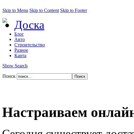
Skip to Menu
Skip to Content
Skip to Footer
Доска
Блог
Авто
Строительство
Разное
Карта
Show Search
Поиск
Настраиваем онлайн
Сегодня существует доста