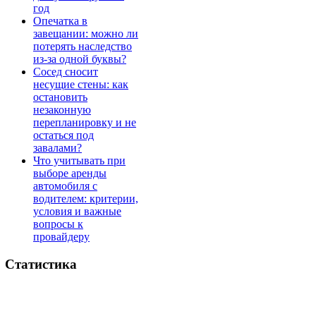
год
Опечатка в
завещании: можно ли
потерять наследство
из-за одной буквы?
Сосед сносит
несущие стены: как
остановить
незаконную
перепланировку и не
остаться под
завалами?
Что учитывать при
выборе аренды
автомобиля с
водителем: критерии,
условия и важные
вопросы к
провайдеру
Статистика