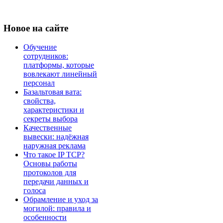
Новое
на сайте
Обучение
сотрудников:
платформы, которые
вовлекают линейный
персонал
Базальтовая вата:
свойства,
характеристики и
секреты выбора
Качественные
вывески: надёжная
наружная реклама
Что такое IP TCP?
Основы работы
протоколов для
передачи данных и
голоса
Обрамление и уход за
могилой: правила и
особенности