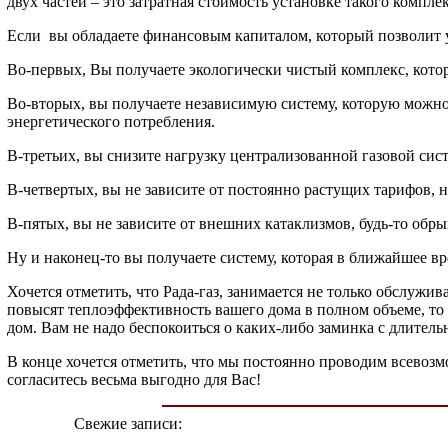
двух частей – это затратная стоимость установке такого компле
Если вы обладаете финансовым капиталом, который позволит
Во-первых, Вы получаете экологически чистый комплекс, кото
Во-вторых, вы получаете независимую систему, которую можно 
энергетического потребления.
В-третьих, вы снизите нагрузку централизованной газовой си
В-четвертых, вы не зависите от постоянно растущих тарифов,
В-пятых, вы не зависите от внешних катаклизмов, будь-то обр
Ну и наконец-то вы получаете систему, которая в ближайшее в
Хочется отметить, что Рада-газ, занимается не только обслуж
повысят теплоэффективность вашего дома в полном объеме, то 
дом. Вам не надо беспокоиться о каких-либо заминка с длител
В конце хочется отметить, что мы постоянно проводим всевозм
согласитесь весьма выгодно для Вас!
Свежие записи: