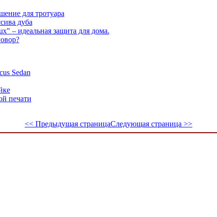
шение для тротуара
ссива дуба
x" – идеальная защита для дома.
говор?
cus Sedan
йке
ой печати
<< Предыдущая страница
Следующая страница >>