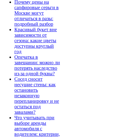
Почему цены на
сапфировые серьги в
Москве могут
отличаться в разы:
подробный разбор
Красивый букет вне
зависимости от
сезона: какие цветы
доступны круглый
год
Опечатка в
завещании: можно ли
потерять наследство
из-за одной буквы?
Сосед сносит
несущие стены: как
остановить
незаконную
перепланировку и не
остаться под
завалами?
Что учитывать при
выборе аренды
автомобиля с
водителем: критерии,