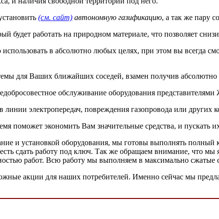
кса, и наличия свободной территории под него.
 установить
(см. сайт)
автономную газификацию
, а так же пару 
рый будет работать на природном материале, что позволяет сни
использовать в абсолютно любых целях, при этом вы всегда смо
стемы для Ваших ближайших соседей, взамен получив абсолютно 
 недобросовестное обслуживание оборудования представителями
ыв линии электропередач, повреждения газопровода или других к
ремя поможет экономить Вам значительные средства, и пускать и
ивание и установкой оборудования, мы готовы выполнять полный 
есть сдать работу под ключ. Так же обращаем внимание, что мы
ьностью работ. Всю работу мы выполняем в максимально сжатые 
ожные акции для наших потребителей. Именно сейчас мы предлаг