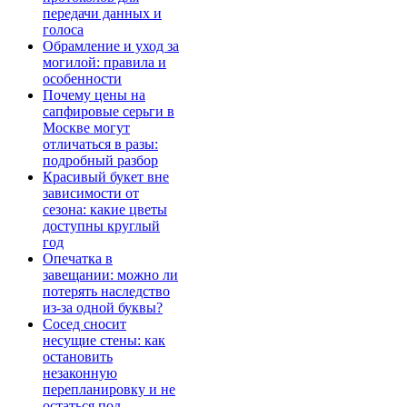
передачи данных и
голоса
Обрамление и уход за
могилой: правила и
особенности
Почему цены на
сапфировые серьги в
Москве могут
отличаться в разы:
подробный разбор
Красивый букет вне
зависимости от
сезона: какие цветы
доступны круглый
год
Опечатка в
завещании: можно ли
потерять наследство
из-за одной буквы?
Сосед сносит
несущие стены: как
остановить
незаконную
перепланировку и не
остаться под