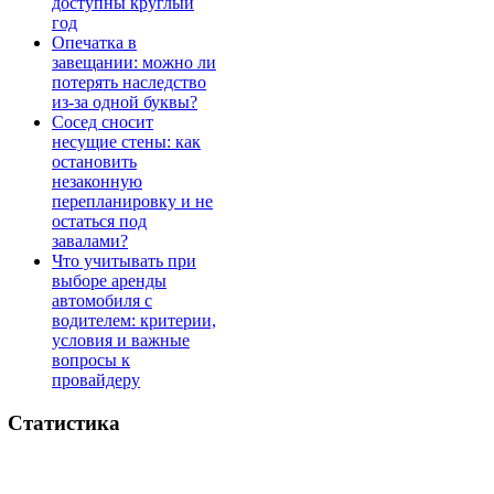
доступны круглый
год
Опечатка в
завещании: можно ли
потерять наследство
из-за одной буквы?
Сосед сносит
несущие стены: как
остановить
незаконную
перепланировку и не
остаться под
завалами?
Что учитывать при
выборе аренды
автомобиля с
водителем: критерии,
условия и важные
вопросы к
провайдеру
Статистика