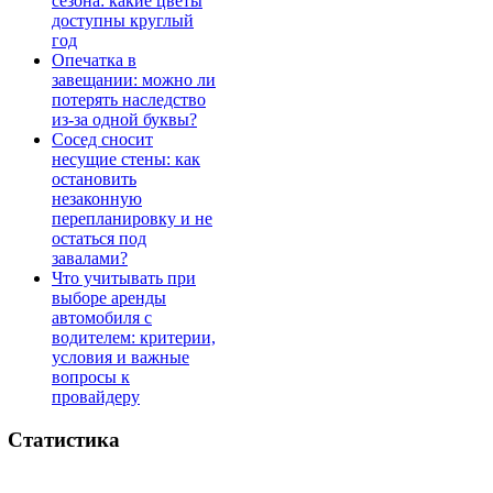
сезона: какие цветы
доступны круглый
год
Опечатка в
завещании: можно ли
потерять наследство
из-за одной буквы?
Сосед сносит
несущие стены: как
остановить
незаконную
перепланировку и не
остаться под
завалами?
Что учитывать при
выборе аренды
автомобиля с
водителем: критерии,
условия и важные
вопросы к
провайдеру
Статистика