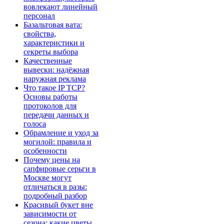
вовлекают линейный
персонал
Базальтовая вата:
свойства,
характеристики и
секреты выбора
Качественные
вывески: надёжная
наружная реклама
Что такое IP TCP?
Основы работы
протоколов для
передачи данных и
голоса
Обрамление и уход за
могилой: правила и
особенности
Почему цены на
сапфировые серьги в
Москве могут
отличаться в разы:
подробный разбор
Красивый букет вне
зависимости от
сезона: какие цветы