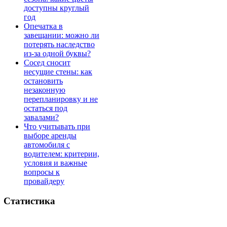
доступны круглый
год
Опечатка в
завещании: можно ли
потерять наследство
из-за одной буквы?
Сосед сносит
несущие стены: как
остановить
незаконную
перепланировку и не
остаться под
завалами?
Что учитывать при
выборе аренды
автомобиля с
водителем: критерии,
условия и важные
вопросы к
провайдеру
Статистика