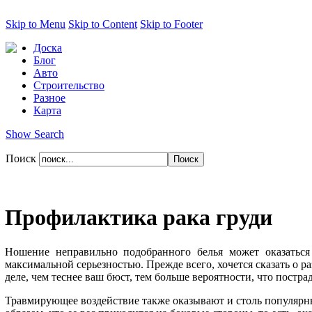
Skip to Menu
Skip to Content
Skip to Footer
Доска
Блог
Авто
Строительство
Разное
Карта
Show Search
Поиск
Профилактика рака груди
Ношение неправильно подобранного белья может оказаться
максимальной серьезностью. Прежде всего, хочется сказать о 
деле, чем теснее ваш бюст, тем больше вероятности, что постра
Травмирующее воздействие также оказывают и столь популярны