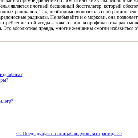
 оказывается прямое давление на лимфатические узлы. Молочные 
лья является плотный бесшовный бюстгальтер, который обеспе
одных радикалов. Так, необходимо включить в свой рацион зеле
редоносные радикалы. Не забывайте и о моркови, она позволяет 
потребление этой ягоды – тоже отличная профилактика рака мо
. Это абсолютная правда, многие женщины смогли избавиться от
езд офиса?
иры?
ильтр?
<< Предыдущая страница
Следующая страница >>