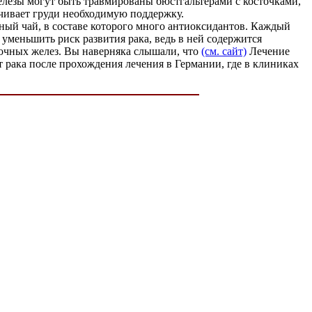
железы могут быть травмированы бюстгальтерами с косточками,
чивает груди необходимую поддержку.
ный чай, в составе которого много антиоксидантов. Каждый
уменьшить риск развития рака, ведь в ней содержится
лочных желез. Вы наверняка слышали, что
(см. сайт)
Лечение
 рака после прохождения лечения в Германии, где в клиниках