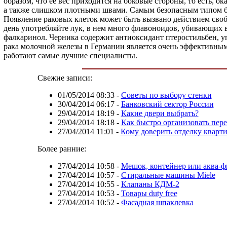
образом, что ее вес приходится на боковые стороны, то есть,
а также слишком плотными швами. Самым безопасным типом бе
Появление раковых клеток может быть вызвано действием своб
день употребляйте лук, в нем много флавоноидов, убивающих в
фалкаринол. Черника содержит антиоксидант птеростильбен, у
рака молочной железы в Германии является очень эффективным
работают самые лучшие специалисты.
Свежие записи:
01/05/2014 08:33
-
Советы по выбору стенки
30/04/2014 06:17
-
Банковский сектор России
29/04/2014 18:19
-
Какие двери выбрать?
29/04/2014 18:18
-
Как быстро организовать пере
27/04/2014 11:01
-
Кому доверить отделку кварт
Более ранние:
27/04/2014 10:58
-
Мешок, контейнер или аква-ф
27/04/2014 10:57
-
Стиральные машины Miele
27/04/2014 10:55
-
Клапаны КДМ-2
27/04/2014 10:53
-
Товары duty free
27/04/2014 10:52
-
Фасадная шпаклевка