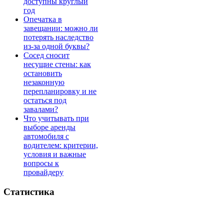
доступны круглый
год
Опечатка в
завещании: можно ли
потерять наследство
из-за одной буквы?
Сосед сносит
несущие стены: как
остановить
незаконную
перепланировку и не
остаться под
завалами?
Что учитывать при
выборе аренды
автомобиля с
водителем: критерии,
условия и важные
вопросы к
провайдеру
Статистика