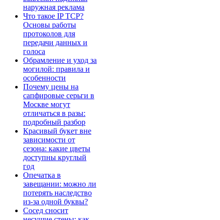
наружная реклама
Что такое IP TCP?
Основы работы
протоколов для
передачи данных и
голоса
Обрамление и уход за
могилой: правила и
особенности
Почему цены на
сапфировые серьги в
Москве могут
отличаться в разы:
подробный разбор
Красивый букет вне
зависимости от
сезона: какие цветы
доступны круглый
год
Опечатка в
завещании: можно ли
потерять наследство
из-за одной буквы?
Сосед сносит
несущие стены: как