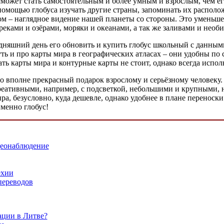
 сможет стать самостоятельным и более умным и взрослым, чем е
помощью глобуса изучать другие страны, запоминать их располо
ом – наглядное видение нашей планеты со стороны. Это уменьше
реками и озёрами, моряки и океанами, а так же заливами и нео
егодняшний день его обновить и купить глобус школьный с данны
януть и про карты мира в географических атласах – они удобны п
ть карты мира и контурные карты не стоит, однако всегда испол
о вполне прекрасный подарок взрослому и серьёзному человеку. 
ативными, например, с подсветкой, небольшими и крупными, нас
ра, безусловно, куда дешевле, однако удобнее в плане перенос
именно глобус!
деонаблюдение
ехии
переводов
ации в Литве?