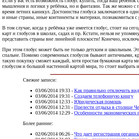
Если у вас есть возможность глобус купить, тогда ваш ребёнок
мышления и логики у ребёнка, но и фантазии. Так же можно с 
время летних каникул. Достоинства глобуса заключаются в одн
и иные страны, иные континенты и материки, познакомиться с 
В том случае, когда у ребёнка уже имеется глобус, стоит на с
карт и глобусов в школах, садах и пр. Кстати, нельзя не упом
представить страны вне линейной плоскости! Конечно, исключа
При этом глобус может быть не только детским и школьным. Эт
спальне. Помимо современных глобусов бывают античными, кре
такую покупку сможет каждый, хотя простая бумажная карта ми
глобусом и большой настенной картой мира, то стоит выбрать 
Свежие записи:
03/06/2014 19:33
-
Как правильно отключить ви
03/06/2014 19:31
-
Создаем телефонную книгу
03/06/2014 12:33
-
Юридическая помощь
03/06/2014 12:31
-
Прелести отдыха в столице Ч
03/06/2014 12:29
-
Особенности экономических 
Более ранние:
02/06/2014 06:26
-
Что дает регистрация организ