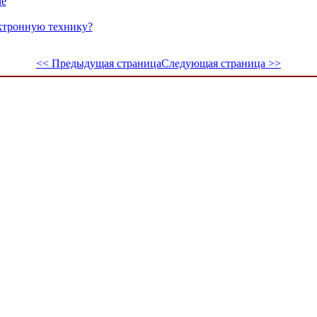
ме
ектронную технику?
<< Предыдущая страница
Следующая страница >>