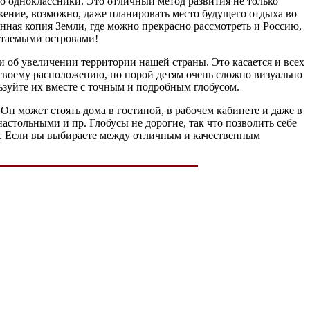
го одноклассники. Это отличный метод развития не только
жение, возможно, даже планировать место будущего отдыха во
нная копия Земли, где можно прекрасно рассмотреть и Россию,
битаемыми островами!
ми об увеличении территории нашей страны. Это касается и всех
о своему расположению, но порой детям очень сложно визуально
ьзуйте их вместе с точным и подробным глобусом.
Он может стоять дома в гостиной, в рабочем кабинете и даже в
тольными и пр. Глобусы не дорогие, так что позволить себе
ки. Если вы выбираете между отличным и качественным