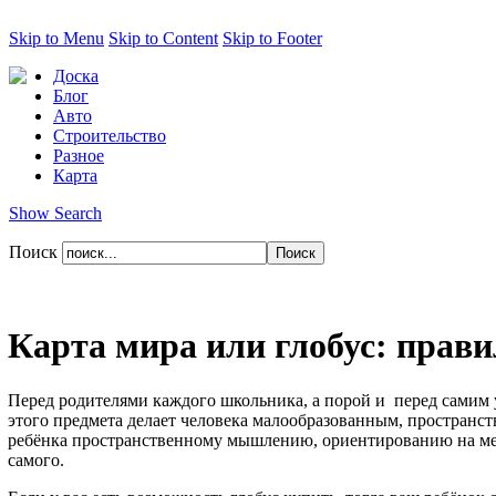
Skip to Menu
Skip to Content
Skip to Footer
Доска
Блог
Авто
Строительство
Разное
Карта
Show Search
Поиск
Карта мира или глобус: прав
Перед родителями каждого школьника, а порой и перед самим у
этого предмета делает человека малообразованным, пространств
ребёнка пространственному мышлению, ориентированию на местно
самого.