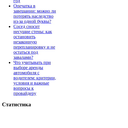
год
Опечатка в
завещании: можно ли
потерять наследство
из-за одной буквы?
Сосед сносит
несущие стены: как
остановить
незаконную
перепланировку и не
остаться под
завалами?
Что учитывать при
выборе аренды
автомобиля с
водителем: критерии,
условия и важные
вопросы к
провайдеру
Статистика