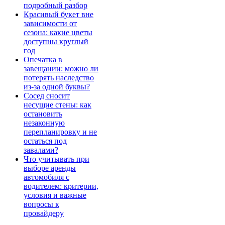
подробный разбор
Красивый букет вне
зависимости от
сезона: какие цветы
доступны круглый
год
Опечатка в
завещании: можно ли
потерять наследство
из-за одной буквы?
Сосед сносит
несущие стены: как
остановить
незаконную
перепланировку и не
остаться под
завалами?
Что учитывать при
выборе аренды
автомобиля с
водителем: критерии,
условия и важные
вопросы к
провайдеру