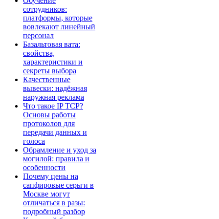
Обучение
сотрудников:
платформы, которые
вовлекают линейный
персонал
Базальтовая вата:
свойства,
характеристики и
секреты выбора
Качественные
вывески: надёжная
наружная реклама
Что такое IP TCP?
Основы работы
протоколов для
передачи данных и
голоса
Обрамление и уход за
могилой: правила и
особенности
Почему цены на
сапфировые серьги в
Москве могут
отличаться в разы:
подробный разбор