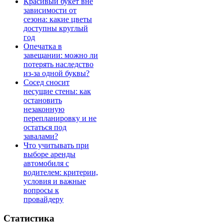
Красивый букет вне
зависимости от
сезона: какие цветы
доступны круглый
год
Опечатка в
завещании: можно ли
потерять наследство
из-за одной буквы?
Сосед сносит
несущие стены: как
остановить
незаконную
перепланировку и не
остаться под
завалами?
Что учитывать при
выборе аренды
автомобиля с
водителем: критерии,
условия и важные
вопросы к
провайдеру
Статистика