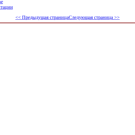
ве
нтации
<< Предыдущая страница
Следующая страница >>