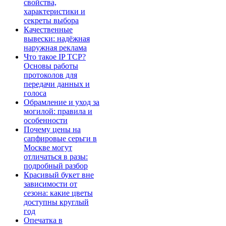
свойства,
характеристики и
секреты выбора
Качественные
вывески: надёжная
наружная реклама
Что такое IP TCP?
Основы работы
протоколов для
передачи данных и
голоса
Обрамление и уход за
могилой: правила и
особенности
Почему цены на
сапфировые серьги в
Москве могут
отличаться в разы:
подробный разбор
Красивый букет вне
зависимости от
сезона: какие цветы
доступны круглый
год
Опечатка в