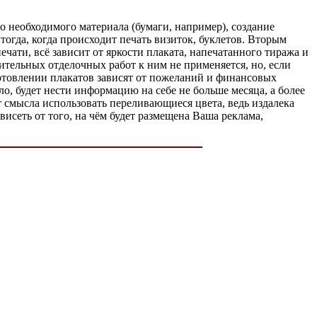
го необходимого материала (бумаги, например), создание
 тогда, когда происходит печать визиток, буклетов. Вторым
чати, всё зависит от яркости плаката, напечатанного тиража и
ительных отделочных работ к ним не применяется, но, если
отовлении плакатов зависят от пожеланий и финансовых
о, будет нести информацию на себе не больше месяца, а более
 смысла использовать переливающиеся цвета, ведь издалека
висеть от того, на чём будет размещена Ваша реклама,