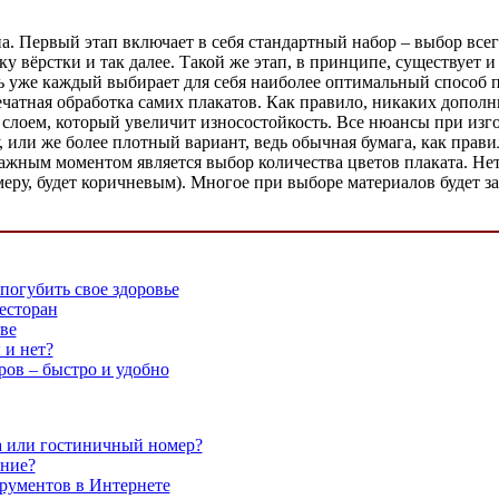
па. Первый этап включает в себя стандартный набор – выбор все
ку вёрстки и так далее. Такой же этап, в принципе, существует и
сь уже каждый выбирает для себя наиболее оптимальный способ пе
ечатная обработка самих плакатов. Как правило, никаких дополн
слоем, который увеличит износостойкость. Все нюансы при изг
или же более плотный вариант, ведь обычная бумага, как правил
ажным моментом является выбор количества цветов плаката. Нет
меру, будет коричневым). Многое при выборе материалов будет за
погубить свое здоровье
есторан
ве
 и нет?
ов – быстро и удобно
а или гостиничный номер?
ение?
рументов в Интернете