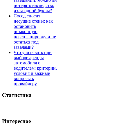
завещании: можно ли
потерять наследство
из-за одной буквы?
Сосед сносит
несущие стены: как
остановить
незаконную
перепланировку и не
остаться под
завалами?
Что учитывать при
выборе аренды
автомобиля с
водителем: критерии,
условия и важные
вопросы к
провайдеру
Статистика
Интересное