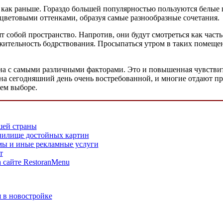
а как раньше. Гораздо большей популярностью пользуются белые 
ветовыми оттенками, образуя самые разнообразные сочетания.
дят собой пространство. Напротив, они будут смотреться как ча
жительность бодрствования. Просыпаться утром в таких помеще
а с самыми различными факторами. Это и повышенная чувствител
ся на сегодняшний день очень востребованной, и многие отдают
оем выборе.
шей страны
нилище достойных картин
ы и иные рекламные услуги
т
сайте RestoranMenu
 в новостройке