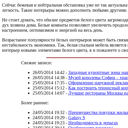
Сейчас бежевая и нейтральная обстановка уже не так актуальн
легкость. Такие интерьеры можно дополнить любыми другими ц
Не стоит думать, что обилие предметов белого цвета загромоз
дух хозяина дома. Белые комнаты позволяют увеличить продол
настроением, оптимизмом и энергией на весь день.
Возрастание популярности белых интерьеров может быть связан
нестабильность экономики. Так, белая спальня мебель являет
интерьер новыми элементами белого цвета, в н пожалеете о св
Свежие записи:
26/05/2014 14:42
-
Западные курортные зоны на
26/05/2014 14:38
-
Музей королевы Cофии – хра
25/05/2014 17:35
-
Оформление наружной реклам
25/05/2014 15:12
-
Как построить теннисный кор
25/05/2014 14:07
-
Лучшие рестораны Москвы на 
Более ранние:
24/05/2014 19:32
-
Преимущества покупки жилья
24/05/2014 19:29
-
Galaxy S
24/05/2014 19:23
-
Необходимость в деньгах
23/05/2014 20:14
-
Особенности такелажа