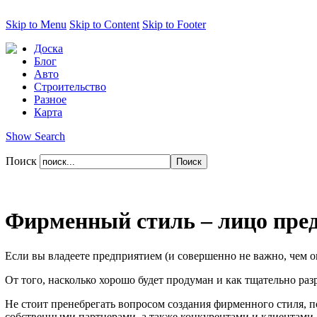
Skip to Menu
Skip to Content
Skip to Footer
Доска
Блог
Авто
Строительство
Разное
Карта
Show Search
Поиск
Фирменный стиль – лицо пре
Если вы владеете предприятием (и совершенно не важно, чем он
От того, насколько хорошо будет продуман и как тщательно ра
Не стоит пренебрегать вопросом создания фирменного стиля, п
собственными партнерами, а также конкурентами и клиентами