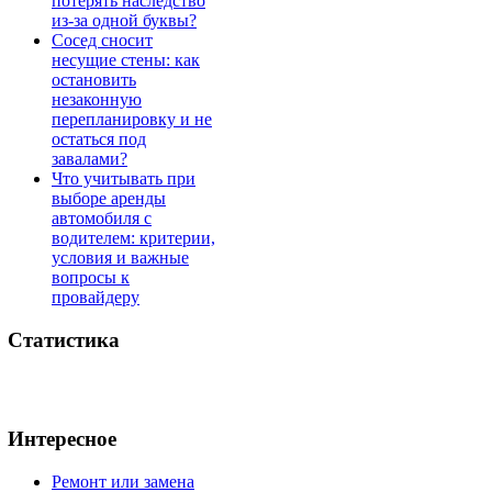
потерять наследство
из-за одной буквы?
Сосед сносит
несущие стены: как
остановить
незаконную
перепланировку и не
остаться под
завалами?
Что учитывать при
выборе аренды
автомобиля с
водителем: критерии,
условия и важные
вопросы к
провайдеру
Статистика
Интересное
Ремонт или замена