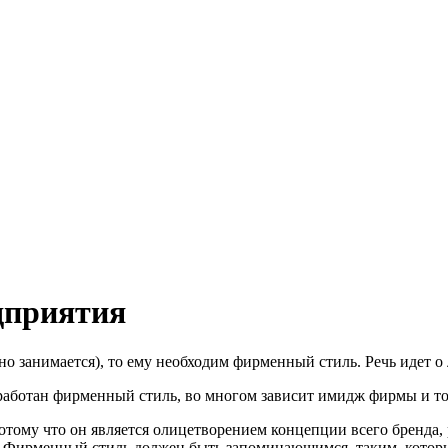
дприятия
о занимается), то ему необходим фирменный стиль. Речь идет о л
зработан фирменный стиль, во многом зависит имидж фирмы и то
отому что он является олицетворением концепции всего бренда,
. Фирменный стиль должен быть запоминающимся, таким, котор