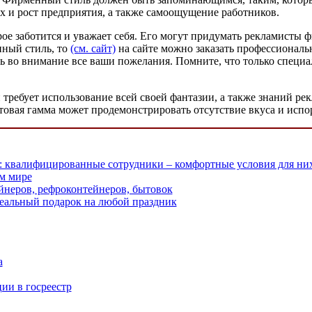
ех и рост предприятия, а также самоощущение работников.
рое заботится и уважает себя. Его могут придумать рекламисты
нный стиль, то
(см. сайт)
на сайте можно заказать профессиональ
ь во внимание все ваши пожелания. Помните, что только специа
 требует использование всей своей фантазии, а также знаний ре
етовая гамма может продемонстрировать отсутствие вкуса и исп
: квалифицированные сотрудники – комфортные условия для них
м мире
ейнеров, рефроконтейнеров, бытовок
еальный подарок на любой праздник
а
ии в госреестр