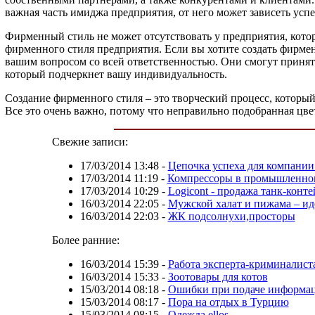
важная часть имиджа предприятия, от него может зависеть усп
Фирменный стиль не может отсутствовать у предприятия, кото
фирменного стиля предприятия. Если вы хотите создать фирме
вашим вопросом со всей ответственностью. Они смогут принят
который подчеркнет вашу индивидуальность.
Создание фирменного стиля – это творческий процесс, который
Все это очень важно, потому что неправильно подобранная цв
Свежие записи:
17/03/2014 13:48
-
Цепочка успеха для компании
17/03/2014 11:19
-
Компрессоры в промышленно
17/03/2014 10:29
-
Logicont - продажа танк-конт
16/03/2014 22:05
-
Мужской халат и пижама – ид
16/03/2014 22:03
-
ЖК подсолнухи,просторы
Более ранние:
16/03/2014 15:39
-
Работа эксперта-криминалист
16/03/2014 15:33
-
Зоотовары для котов
15/03/2014 08:18
-
Ошибки при подаче информац
15/03/2014 08:17
-
Пора на отдых в Турцию
15/03/2014 08:15
-
Одежда ellos