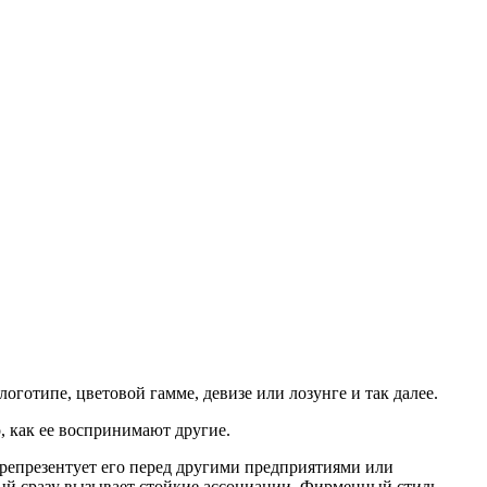
оготипе, цветовой гамме, девизе или лозунге и так далее.
, как ее воспринимают другие.
 репрезентует его перед другими предприятиями или
ый сразу вызывает стойкие ассоциации. Фирменный стиль –