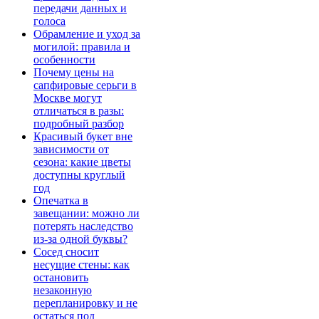
передачи данных и
голоса
Обрамление и уход за
могилой: правила и
особенности
Почему цены на
сапфировые серьги в
Москве могут
отличаться в разы:
подробный разбор
Красивый букет вне
зависимости от
сезона: какие цветы
доступны круглый
год
Опечатка в
завещании: можно ли
потерять наследство
из-за одной буквы?
Сосед сносит
несущие стены: как
остановить
незаконную
перепланировку и не
остаться под