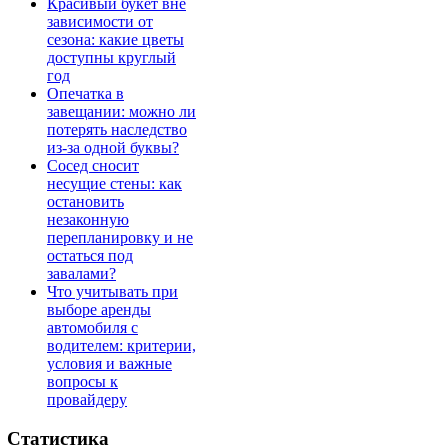
Красивый букет вне
зависимости от
сезона: какие цветы
доступны круглый
год
Опечатка в
завещании: можно ли
потерять наследство
из-за одной буквы?
Сосед сносит
несущие стены: как
остановить
незаконную
перепланировку и не
остаться под
завалами?
Что учитывать при
выборе аренды
автомобиля с
водителем: критерии,
условия и важные
вопросы к
провайдеру
Статистика