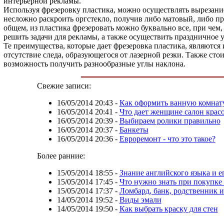
интерьерной рекламы.
Используя фрезеровку пластика, можно осуществлять вырезани
несложно раскроить оргстекло, получив либо матовый, либо п
общем, из пластика фрезеровать можно буквально все, при чем
решить задачи для рекламы, а также осуществить праздничное 
Те преимущества, которые дает фрезеровка пластика, являются 
отсутствие следа, образующегося от лазерной резки. Также сто
возможность получить разнообразные углы наклона.
Свежие записи:
16/05/2014 20:43
-
Как оформить ванную комнат
16/05/2014 20:41
-
Что дает женщине салон крас
16/05/2014 20:39
-
Выбираем ролики правильно
16/05/2014 20:37
-
Банкеты
16/05/2014 20:36
-
Евроремонт - что это такое?
Более ранние:
15/05/2014 18:55
-
Знание английского языка и е
15/05/2014 17:45
-
Что нужно знать при покупке
15/05/2014 17:37
-
Ломбард, банк, родственник 
14/05/2014 19:52
-
Виды эмали
14/05/2014 19:50
-
Как выбрать краску для стен