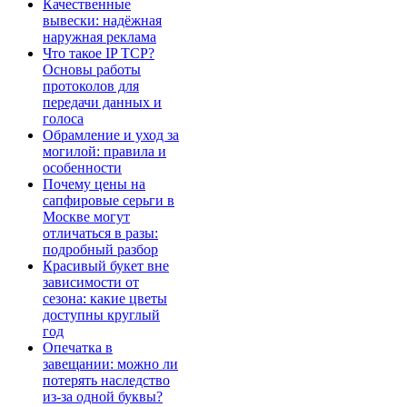
Качественные
вывески: надёжная
наружная реклама
Что такое IP TCP?
Основы работы
протоколов для
передачи данных и
голоса
Обрамление и уход за
могилой: правила и
особенности
Почему цены на
сапфировые серьги в
Москве могут
отличаться в разы:
подробный разбор
Красивый букет вне
зависимости от
сезона: какие цветы
доступны круглый
год
Опечатка в
завещании: можно ли
потерять наследство
из-за одной буквы?