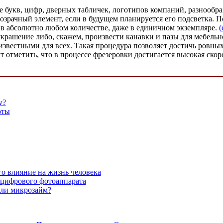
е букв, цифр, дверных табличек, логотипов компаний, разнообр
розрачный элемент, если в будущем планируется его подсветка.
, в абсолютно любом количестве, даже в единичном экземпляре.
(
украшение либо, скажем, произвести канавки и пазы для мебельн
известными для всех. Такая процедура позволяет достичь ровных
ит отметить, что в процессе фрезеровки достигается высокая ско
у?
оты
го влияние на жизнь человека
 цифрового фотоаппарата
или микрозайм?