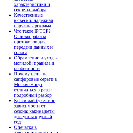
характеристики и
секреты выбора
Качественные
вывески: надёжная
наружная реклама
Что такое IP TCP?
Основы работы
протоколов для
передачи данных и
голоса
Обрамление и уход за
могилой: правила и
особенности
Почему цены на
сапфировые серьги в
Москве могут
отличаться в разы:
подробный разбор
Красивый букет вне
зависимости от
сезона: какие цветы
доступны круглый
год
Опечатка в
завещании: можно ли