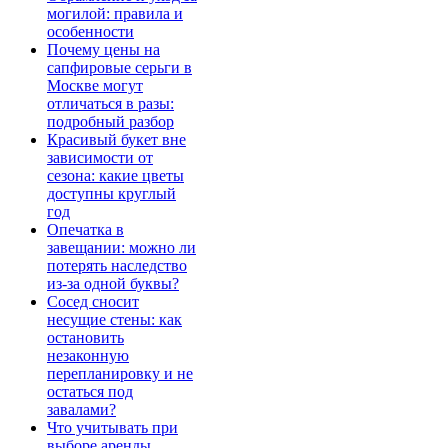
могилой: правила и
особенности
Почему цены на
сапфировые серьги в
Москве могут
отличаться в разы:
подробный разбор
Красивый букет вне
зависимости от
сезона: какие цветы
доступны круглый
год
Опечатка в
завещании: можно ли
потерять наследство
из-за одной буквы?
Сосед сносит
несущие стены: как
остановить
незаконную
перепланировку и не
остаться под
завалами?
Что учитывать при
выборе аренды