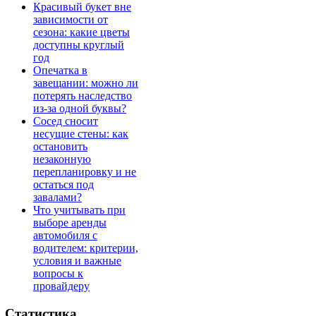
Красивый букет вне
зависимости от
сезона: какие цветы
доступны круглый
год
Опечатка в
завещании: можно ли
потерять наследство
из-за одной буквы?
Сосед сносит
несущие стены: как
остановить
незаконную
перепланировку и не
остаться под
завалами?
Что учитывать при
выборе аренды
автомобиля с
водителем: критерии,
условия и важные
вопросы к
провайдеру
Статистика