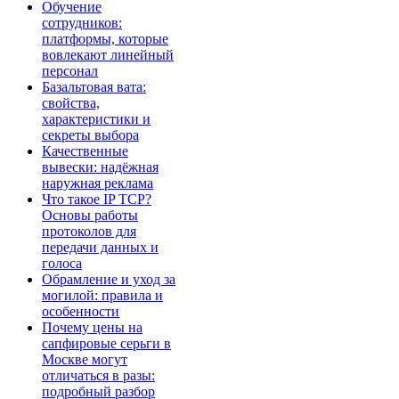
Обучение
сотрудников:
платформы, которые
вовлекают линейный
персонал
Базальтовая вата:
свойства,
характеристики и
секреты выбора
Качественные
вывески: надёжная
наружная реклама
Что такое IP TCP?
Основы работы
протоколов для
передачи данных и
голоса
Обрамление и уход за
могилой: правила и
особенности
Почему цены на
сапфировые серьги в
Москве могут
отличаться в разы:
подробный разбор