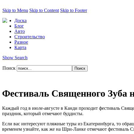
Skip to Menu
Skip to Content
Skip to Footer
Доска
Блог
Авто
Строительство
Разное
Карта
Show Search
Поиск
Фестиваль Священного Зуба 
Каждый год в июле-августе в Канди проходит фестиваль Священ
праздник, который отмечают буддисты.
Если вас интересуют пляжные туры из Екатеринбурга, то обраща
временем узнайте, как же на Шри-Ланке отмечают фестиваль Св