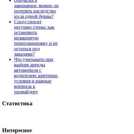
Опечатка в
завещании: можно ли
потерять наследство
из-за одной буквы?
Сосед сносит
несущие стены: как
остановить
незаконную
перепланировку и не
остаться под
завалами?
Что учитывать при
выборе аренды
автомобиля с
водителем: критерии,
условия и важные
вопросы к
провайдеру
Статистика
Интересное