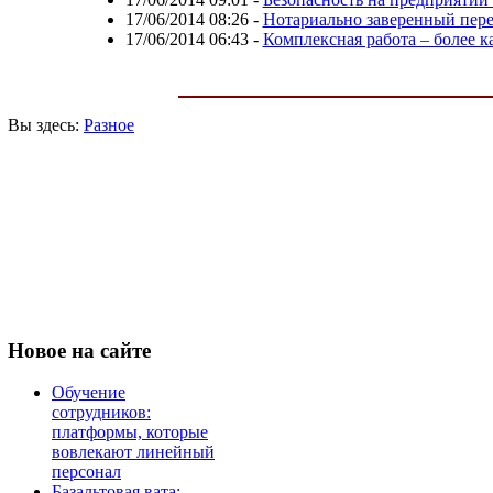
17/06/2014 08:26
-
Нотариально заверенный пер
17/06/2014 06:43
-
Комплексная работа – более к
Вы здесь:
Разное
Новое
на сайте
Обучение
сотрудников:
платформы, которые
вовлекают линейный
персонал
Базальтовая вата: