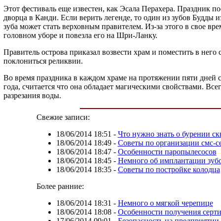
Этот фестиваль еще известен, как Эсала Перахера. Праздник п
дворца в Канди. Если верить легенде, то один из зубов Будды 
зуба может стать верховным правителем. Из-за этого в свое в
головном уборе и повезла его на Шри-Ланку.
Правитель острова приказал возвести храм и поместить в нег
поклониться реликвии.
Во время праздника в каждом храме на протяжении пяти дней 
года, считается что она обладает магическими свойствами. Вс
разрезания воды.
Свежие записи:
18/06/2014 18:51
-
Что нужно знать о бурении ск
18/06/2014 18:49
-
Советы по организации смс-с
18/06/2014 18:47
-
Особенности паропылесосов
18/06/2014 18:45
-
Немного об имплантации зуб
18/06/2014 18:35
-
Советы по постройке колодца
Более ранние:
18/06/2014 18:31
-
Немного о мягкой черепице
18/06/2014 18:08
-
Особенности получения серти
17/06/2014 09:01
-
Безопасность на предприятии 