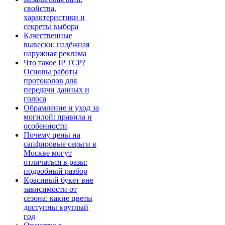
свойства,
характеристики и
секреты выбора
Качественные
вывески: надёжная
наружная реклама
Что такое IP TCP?
Основы работы
протоколов для
передачи данных и
голоса
Обрамление и уход за
могилой: правила и
особенности
Почему цены на
сапфировые серьги в
Москве могут
отличаться в разы:
подробный разбор
Красивый букет вне
зависимости от
сезона: какие цветы
доступны круглый
год