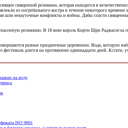
освящен священной реликвии, которая находится в величественн
извлекли из погребального костра в течение некоторого времени
ремя шли нешуточные конфликты и войны. Дабы спасти священный
о спасенную реликвию. В 18 веке король Кирти Шри Раджаснгха 
совершаются разные праздничные церемонии. Вода, которую наб
его фестиваль длится на протяжении одиннадцати дней. Кстати, 
важин на воду
ервиса
ов
фиката ISO 9001
и в бизнесе: нюансы, о которых важно знать