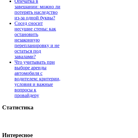
Опечатка в
завещании: можно ли
потерять наследство
из-за одной буквы?
Сосед сносит
несущие стены: как
остановить
незаконную
перепланировку и не
остаться под
завалами?
Что учитывать при
выборе аренды
автомобиля с
водителем: критерии,
условия и важные
вопросы к
провайдеру
Статистика
Интересное