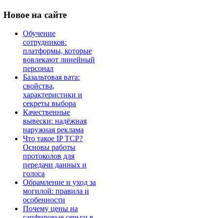
Новое
на сайте
Обучение
сотрудников:
платформы, которые
вовлекают линейный
персонал
Базальтовая вата:
свойства,
характеристики и
секреты выбора
Качественные
вывески: надёжная
наружная реклама
Что такое IP TCP?
Основы работы
протоколов для
передачи данных и
голоса
Обрамление и уход за
могилой: правила и
особенности
Почему цены на
сапфировые серьги в