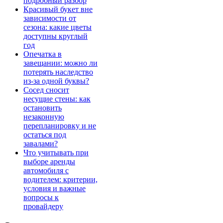
подробный разбор
Красивый букет вне
зависимости от
сезона: какие цветы
доступны круглый
год
Опечатка в
завещании: можно ли
потерять наследство
из-за одной буквы?
Сосед сносит
несущие стены: как
остановить
незаконную
перепланировку и не
остаться под
завалами?
Что учитывать при
выборе аренды
автомобиля с
водителем: критерии,
условия и важные
вопросы к
провайдеру