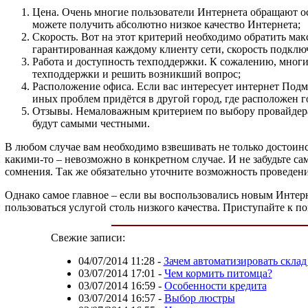
Цена. Очень многие пользователи Интернета обращают ос
можете получить абсолютно низкое качество Интернета;
Скорость. Вот на этот критерий необходимо обратить м
гарантированная каждому клиенту сети, скорость подклю
Работа и доступность техподдержки. К сожалению, мног
техподдержки и решить возникший вопрос;
Расположение офиса. Если вас интересует интернет Подмо
иных проблем придётся в другой город, где расположен 
Отзывы. Немаловажным критерием по выбору провайдера 
будут самыми честными.
В любом случае вам необходимо взвешивать не только достоинс
какими-то – невозможно в конкретном случае. И не забудьте с
сомнения. Так же обязательно уточните возможность проведени
Однако самое главное – если вы воспользовались новым Интерне
пользоваться услугой столь низкого качества. Приступайте к п
Свежие записи:
04/07/2014 11:28
-
Зачем автоматизировать склад
03/07/2014 17:01
-
Чем кормить питомца?
03/07/2014 16:59
-
Особенности кредита
03/07/2014 16:57
-
Выбор люстры