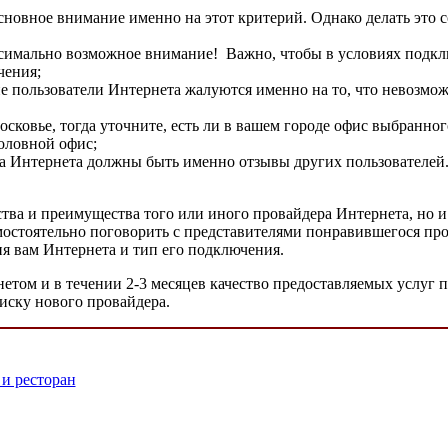
новное внимание именно на этот критерий. Однако делать это с
аксимально возможное внимание! Важно, чтобы в условиях подк
чения;
ие пользователи Интернета жалуются именно на то, что невозмо
сковье, тогда уточните, есть ли в вашем городе офис выбранног
головной офис;
Интернета должны быть именно отзывы других пользователей. Ж
тва и преимущества того или иного провайдера Интернета, но 
амостоятельно поговорить с представителями понравившегося пр
я вам Интернета и тип его подключения.
том и в течении 2-3 месяцев качество предоставляемых услуг пр
оиску нового провайдера.
 и ресторан