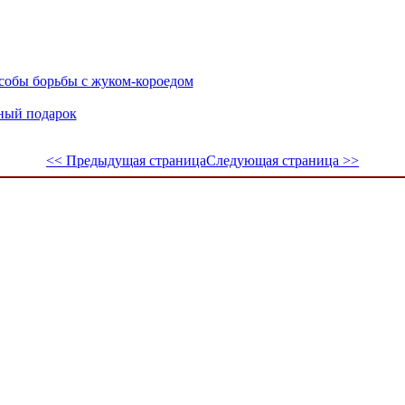
собы борьбы с жуком-короедом
ный подарок
<< Предыдущая страница
Следующая страница >>