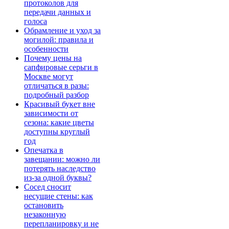
протоколов для
передачи данных и
голоса
Обрамление и уход за
могилой: правила и
особенности
Почему цены на
сапфировые серьги в
Москве могут
отличаться в разы:
подробный разбор
Красивый букет вне
зависимости от
сезона: какие цветы
доступны круглый
год
Опечатка в
завещании: можно ли
потерять наследство
из-за одной буквы?
Сосед сносит
несущие стены: как
остановить
незаконную
перепланировку и не