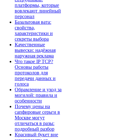
платформы, которые
вовлекают линейный
персонал
Базальтовая вата:
свойства,
характеристики и
секреты выбора
Качественные
вывески: надёжная
наружная реклама
Что такое IP TCP?
Основы работы
протоколов для
передачи данных и
голоса
Обрамление и уход за
могилой: правила и
особенности
Почему цены на
сапфировые серьги в
Москве могут
отличаться в разы:
подробный разбор
Красивый букет вне