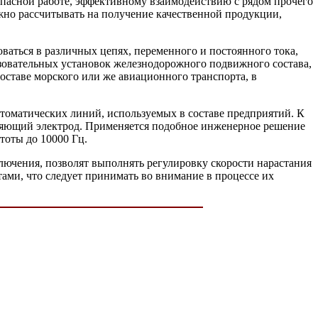
зопасной работе, эффективному взаимодействию с рядом прочего
ожно рассчитывать на получение качественной продукции,
ваться в различных цепях, переменного и постоянного тока,
азовательных установок железнодорожного подвижного состава,
оставе морского или же авиационного транспорта, в
втоматических линий, используемых в составе предприятий. К
ляющий электрод. Применяется подобное инженерное решение
тоты до 10000 Гц.
ючения, позволят выполнять регулировку скорости нарастания
тами, что следует принимать во внимание в процессе их