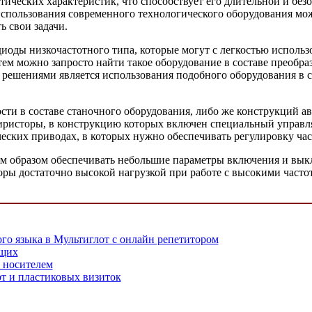
атических характеристик, что способствует его длительной и бе
т использования современного технологического оборудования м
 свои задачи.
оды низкочастотного типа, которые могут с легкостью использо
тем можно запросто найти такое оборудование в составе преобр
 решениями является использования подобного оборудования в с
сти в составе станочного оборудования, либо же конструкций а
тиристоры, в конструкцию которых включен специальный управ
ческих приводах, в которых нужно обеспечивать регулировку час
м образом обеспечивать небольшие параметры включения и выкл
оры достаточно высокой нагрузкой при работе с высокими часто
го языка в Мультиглот с онлайн репетитором
ющих
с носителем
т и пластиковых визиток