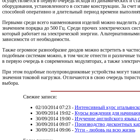
осуществляется в первую очередь исходя из динамических и ст
оборудования, установленного в составе конструкции. За сче
способной оперативно и длительный период времени выполнять
Первыми среди всего наименования изделий можно выделить ди
значением порядка до 500 Гц. Среди прочих электрических сис
который работает на электрической энергии. Альтернативными
зависимости от необходимости.
Также огромное разнообразие диодов можно встретить в частно
подобным системам можно, в том числе отнести и различные 
в первую очередь в современных модуляторах, а также электри
При этом подобные полупроводниковые устройства могут таки
значения токовой нагрузки. Отличаются в свою очередь тирист
выбора.
Свежие записи:
02/10/2014 07:23
-
Интенсивный курс итальянско
30/09/2014 19:02
-
Курсы вождения для начина
30/09/2014 19:00
-
Изучение английского языка 
30/09/2014 09:07
-
Производство дисконтных кар
30/09/2014 09:06
-
Угги - любовь на всю жизнь