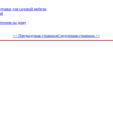
одушки для садовой мебели
ой
лтером на дому
<< Предыдущая страница
Следующая страница >>