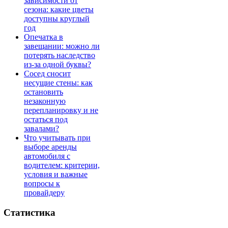
зависимости от
сезона: какие цветы
доступны круглый
год
Опечатка в
завещании: можно ли
потерять наследство
из-за одной буквы?
Сосед сносит
несущие стены: как
остановить
незаконную
перепланировку и не
остаться под
завалами?
Что учитывать при
выборе аренды
автомобиля с
водителем: критерии,
условия и важные
вопросы к
провайдеру
Статистика