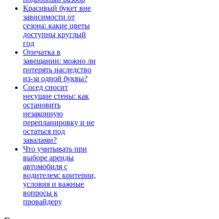
Красивый букет вне
зависимости от
сезона: какие цветы
доступны круглый
год
Опечатка в
завещании: можно ли
потерять наследство
из-за одной буквы?
Сосед сносит
несущие стены: как
остановить
незаконную
перепланировку и не
остаться под
завалами?
Что учитывать при
выборе аренды
автомобиля с
водителем: критерии,
условия и важные
вопросы к
провайдеру