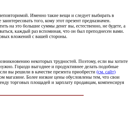
неповторимой. Именно такие вещи и следует выбирать в
 заинтересовать того, кому этот презент предназначен.
ить на это большие суммы денег вы, естественно, не будете, а
ваться, каждый раз вспоминая, что он был преподнесен вами.
овых вложений с вашей стороны.
возникновению некоторых трудностей. Поэтому, если вы хотите
 нужно. Гораздо выгоднее и продуктивнее делать подобные
если вы решили в качестве презента приобрести
(см. сайт)
ом магазине. Более низкие цены обусловлены тем, что свои
ренду торговых площадей и зарплату продавцам, компенсируя