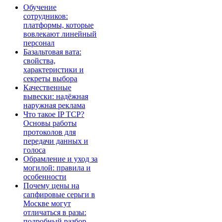
Обучение
сотрудников:
платформы, которые
вовлекают линейный
персонал
Базальтовая вата:
свойства,
характеристики и
секреты выбора
Качественные
вывески: надёжная
наружная реклама
Что такое IP TCP?
Основы работы
протоколов для
передачи данных и
голоса
Обрамление и уход за
могилой: правила и
особенности
Почему цены на
сапфировые серьги в
Москве могут
отличаться в разы:
подробный разбор