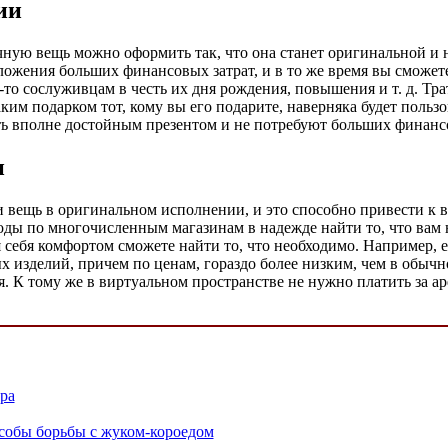
ии
ную вещь можно оформить так, что она станет оригинальной и 
вложения больших финансовых затрат, и в то же время вы сможете
то сослуживцам в честь их дня рождения, повышения и т. д. Трат
ким подарком тот, кому вы его подарите, наверняка будет пользо
ь вполне достойным презентом и не потребуют больших финанс
и
и вещь в оригинальном исполнении, и это способно привести к 
оходы по многочисленным магазинам в надежде найти то, что вам
я себя комфортом сможете найти то, что необходимо. Например, 
 изделий, причем по ценам, гораздо более низким, чем в обычн
. К тому же в виртуальном пространстве не нужно платить за а
ра
собы борьбы с жуком-короедом