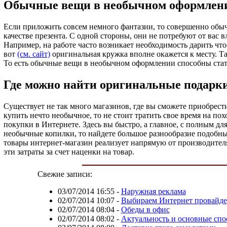
Обычные вещи в необычном оформлен
Если приложить совсем немного фантазии, то совершенно обыч
качестве презента. С одной стороны, они не потребуют от вас 
Например, на работе часто возникает необходимость дарить что-
вот
(см. сайт)
оригинальная кружка вполне окажется к месту. Та
То есть обычные вещи в необычном оформлении способны стат
Где можно найти оригинальные подарк
Существует не так много магазинов, где вы сможете приобрест
купить нечто необычное, то не стоит тратить свое время на п
покупки в Интернете. Здесь вы быстро, а главное, с полным дл
необычные копилки, то найдете большое разнообразие подобных
товары интернет-магазин реализует напрямую от производителя
эти затраты за счет наценки на товар.
Свежие записи:
03/07/2014 16:55
-
Наружная реклама
02/07/2014 10:07
-
Выбираем Интернет провайде
02/07/2014 08:04
-
Обеды в офис
02/07/2014 08:02
-
Актуальность и основные спо