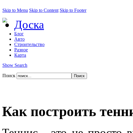
Skip to Menu
Skip to Content
Skip to Footer
Доска
Блог
Авто
Строительство
Разное
Карта
Show Search
Поиск
Как построить тенн
Теннис - это не просто в