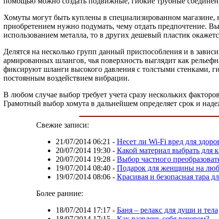
помощью можно создать подвижные, гибкие трубные соединен
Хомуты могут быть куплены в специализированном магазине, на
приобретением нужно подумать, чему отдать предпочтение. Выб
использованием металла, то в других дешевый пластик окажет
Делятся на несколько групп данный приспособления и в зависи
армированных шлангов, чья поверхность выглядит как рельефн
фиксируют шланги высокого давления с толстыми стенками, ги
постоянным воздействием вибрации.
В любом случае выбор требует учета сразу нескольких фактор
Грамотный выбор хомута в дальнейшем определяет срок и наде
Свежие записи:
21/07/2014 06:21
-
Несет ли Wi-Fi вред для здоро
20/07/2014 19:30
-
Какой материал выбрать для 
20/07/2014 19:28
-
Выбор частного преобразоват
19/07/2014 08:40
-
Подарок для женщины на люб
19/07/2014 08:06
-
Красивая и безопасная тара д
Более ранние:
18/07/2014 17:17
-
Баня – релакс для души и тела
18/07/2014 17:15
-
Как развлечь себя вечером?