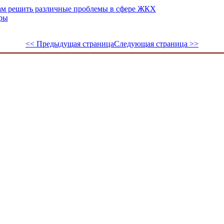
ам решить различные проблемы в сфере ЖКХ
ры
<< Предыдущая страница
Следующая страница >>