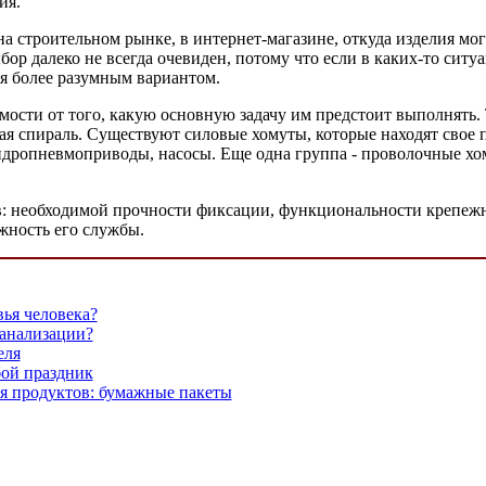
ия.
 строительном рынке, в интернет-магазине, откуда изделия мог
ор далеко не всегда очевиден, потому что если в каких-то сит
ся более разумным вариантом.
мости от того, какую основную задачу им предстоит выполнять
ая спираль. Существуют силовые хомуты, которые находят свое 
дропневмоприводы, насосы. Еще одна группа - проволочные хом
ов: необходимой прочности фиксации, функциональности крепежн
жность его службы.
вья человека?
канализации?
еля
ой праздник
ля продуктов: бумажные пакеты