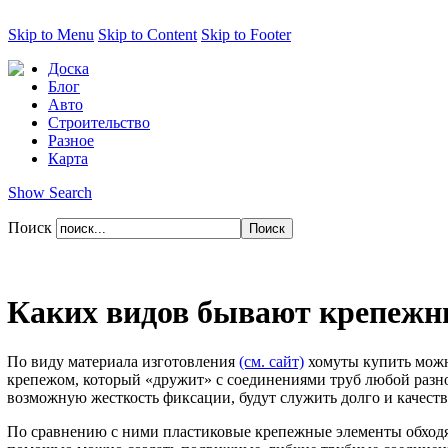
Skip to Menu
Skip to Content
Skip to Footer
Доска
Блог
Авто
Строительство
Разное
Карта
Show Search
Поиск
Каких видов бывают крепежн
По виду материала изготовления
(см. сайт)
хомуты купить можн
крепежом, который «дружит» с соединениями труб любой разн
возможную жесткость фиксации, будут служить долго и качест
По сравнению с ними пластиковые крепежные элементы обходятся