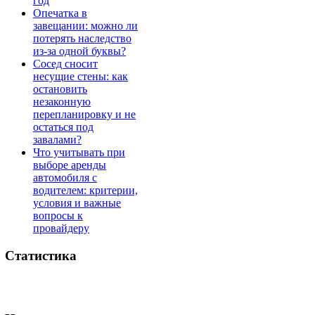
год
Опечатка в
завещании: можно ли
потерять наследство
из-за одной буквы?
Сосед сносит
несущие стены: как
остановить
незаконную
перепланировку и не
остаться под
завалами?
Что учитывать при
выборе аренды
автомобиля с
водителем: критерии,
условия и важные
вопросы к
провайдеру
Статистика