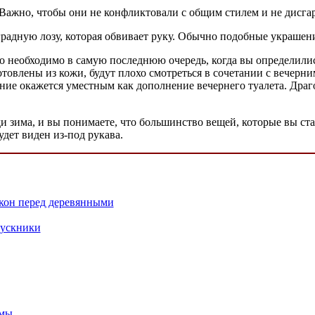
 Важно, чтобы они не конфликтовали с общим стилем и не дисга
адную лозу, которая обвивает руку. Обычно подобные украшения
го необходимо в самую последнюю очередь, когда вы определили
отовлены из кожи, будут плохо смотреться в сочетании с вечерни
ние окажется уместным как дополнение вечернего туалета. Драго
и зима, и вы понимаете, что большинство вещей, которые вы ст
удет виден из-под рукава.
кон перед деревянными
пускники
амы