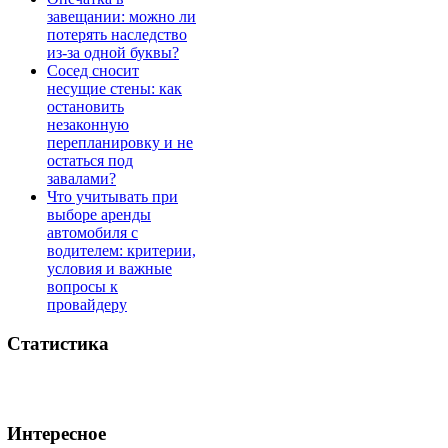
завещании: можно ли
потерять наследство
из-за одной буквы?
Сосед сносит
несущие стены: как
остановить
незаконную
перепланировку и не
остаться под
завалами?
Что учитывать при
выборе аренды
автомобиля с
водителем: критерии,
условия и важные
вопросы к
провайдеру
Статистика
Интересное