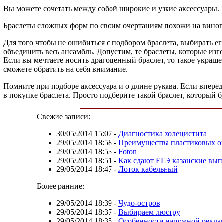
Вы можете сочетать между собой широкие и узкие аксессуары.
Браслеты сложных форм по своим очертаниям похожи на виногр
Для того чтобы не ошибиться с подбором браслета, выбирать е
объединить весь ансамбль. Допустим, те браслеты, которые изг
Если вы мечтаете носить драгоценный браслет, то такое украше
сможете обратить на себя внимание.
Помните при подборе аксессуара и о длине рукава. Если вперед
в покупке браслета. Просто подберите такой браслет, который б
Свежие записи:
30/05/2014 15:07
-
Диагностика холецистита
29/05/2014 18:58
-
Преимущества пластиковых о
29/05/2014 18:53
-
Foton
29/05/2014 18:51
-
Как сдают ЕГЭ казанские вы
29/05/2014 18:47
-
Лоток кабельный
Более ранние:
29/05/2014 18:39
-
Чудо-остров
29/05/2014 18:37
-
Выбираем люстру
29/05/2014 18:35
-
Особенности наружной рекл