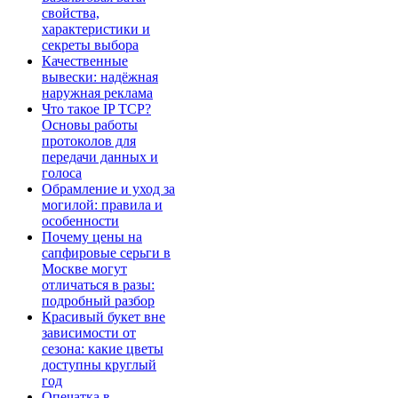
свойства,
характеристики и
секреты выбора
Качественные
вывески: надёжная
наружная реклама
Что такое IP TCP?
Основы работы
протоколов для
передачи данных и
голоса
Обрамление и уход за
могилой: правила и
особенности
Почему цены на
сапфировые серьги в
Москве могут
отличаться в разы:
подробный разбор
Красивый букет вне
зависимости от
сезона: какие цветы
доступны круглый
год
Опечатка в