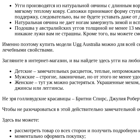
Угги производятся из натуральной овчины с длинным ворс
мягкому теплому ковру. Сапожки принимают форму ступни
поддержку, следовательно, вы не будете уставать даже от 
Натуральная овчина не дает ногам замерзнуть зимой и всп
Подошва у австралийских уггов толщиной не менее 13 мм, 
никакие лужи вам не страшны. Кроме того, вы можете сме
Именно поэтому купить модели Ugg Australia можно для всей се
лечебными свойствами.
Загляните в интернет-магазин, и вы найдете здесь угги на любо
Детские – замечательных расцветок, теплые, непромокае
Мужские – строгие, лаконичные, но от этого не менее уд
Женские – тут уж можно растеряться. Украшенные мехом,
джинсы или леггинсы.
Не зря голливудские красавицы – Бритни Спирс, Джулия Робер
Чтобы не разочароваться в этой действительно замечательной об
Здесь вы можете:
рассмотреть товар со всех сторон и получить подробную
моментально оформить покупку;