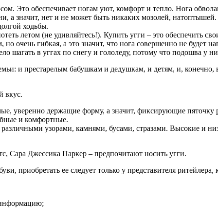
ом. Это обеспечивает ногам уют, комфорт и тепло. Нога обвола
, а значит, нет и не может быть никаких мозолей, натоптышей
долгой ходьбы.
отеть летом (не удивляйтесь!). Купить угги – это обеспечить с
но очень гибкая, а это значит, что нога совершенно не будет на
ло шагать в уггах по снегу и гололеду, потому что подошва у ни
мьи: и престарелым бабушкам и дедушкам, и детям, и, конечно, 
й вкус.
мые, уверенно держащие форму, а значит, фиксирующие пяточку 
обные и комфортные.
 различными узорами, камнями, бусами, стразами. Высокие и низ
тс, Сара Джессика Паркер – предпочитают носить угги.
уви, приобретать ее следует только у представителя ритейлера, к
 информацию;