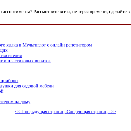
ассортимента? Рассмотрите все и, не теряя времени, сделайте з
го языка в Мультиглот с онлайн репетитором
ющих
с носителем
т и пластиковых визиток
 приборы
одушки для садовой мебели
ой
лтером на дому
<< Предыдущая страница
Следующая страница >>