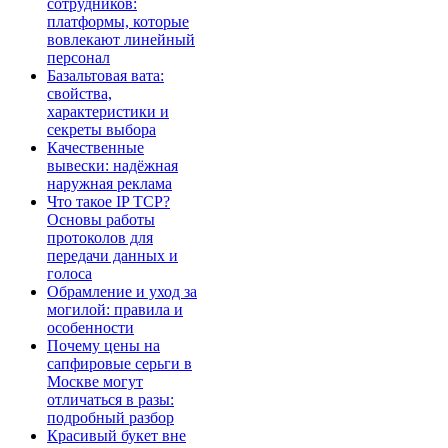
сотрудников:
платформы, которые
вовлекают линейный
персонал
Базальтовая вата:
свойства,
характеристики и
секреты выбора
Качественные
вывески: надёжная
наружная реклама
Что такое IP TCP?
Основы работы
протоколов для
передачи данных и
голоса
Обрамление и уход за
могилой: правила и
особенности
Почему цены на
сапфировые серьги в
Москве могут
отличаться в разы:
подробный разбор
Красивый букет вне