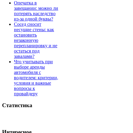
Опечатка в
завещании: можно ли
потерять наследство
из-за одной буквы?
Сосед сносит
несущие стены: как
остановить
незаконную
перепланировку и не
остаться под
завалами?
Что учитывать при
выборе аренды
автомобиля с
водителем: критерии,
условия и важные
вопросы к
провайдеру
Статистика
Интересное