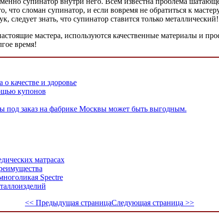
именно супинатор внутри него. Всем известна проблема шатающег
то, что сломан супинатор, и если вовремя не обратиться к мастер
к, следует знать, что супинатор ставится только металлический!
т настоящие мастера, используются качественные материалы и пр
лгое время!
 о качестве и здоровье
мощью купонов
ы под заказ на фабрике Москвы может быть выгодным.
едических матрасах
преимущества
многоликая Spectre
еталлоизделий
<< Предыдущая страница
Следующая страница >>