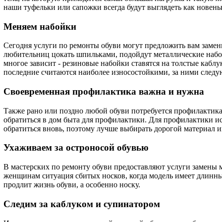
наши туфельки или сапожки всегда будут выглядеть как новень
Меняем набойки
Сегодня услуги по ремонты обуви могут предложить вам замен
любительниц цокать шпильками, подойдут металлические набойк
многое зависит - резиновые набойки ставятся на толстые каблу
последние считаются наиболее износостойкими, за ними следую
Своевременная профилактика важна и нужна
Также рано или поздно любой обуви потребуется профилактика
обратиться в дом быта для профилактики. Для профилактики исп
обратиться вновь, поэтому лучше выбирать дорогой материал 
Ухаживаем за остроносой обувью
В мастерских по ремонту обуви предоставляют услуги замены м
женщинам ситуация сбитых носков, когда модель имеет длинный
продлит жизнь обуви, а особенно носку.
Следим за каблуком и супинатором