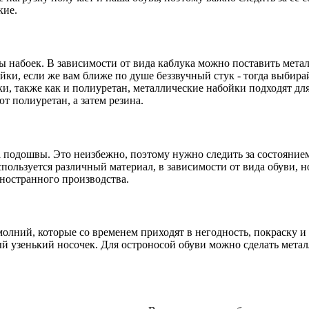
кие.
ы набоек. В зависимости от вида каблука можно поставить мета
и, если же вам ближе по душе беззвучный стук - тогда выбирай
ки, также как и полиуретан, металлические набойки подходят дл
т полиуретан, а затем резина.
 подошвы. Это неизбежно, поэтому нужно следить за состояние
ользуется различный материал, в зависимости от вида обуви, но
иностранного производства.
олний, которые со временем приходят в негодность, покраску и 
 узенький носочек. Для остроносой обуви можно сделать металл