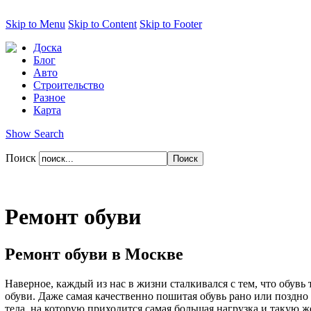
Skip to Menu
Skip to Content
Skip to Footer
Доска
Блог
Авто
Строительство
Разное
Карта
Show Search
Поиск
Ремонт обуви
Ремонт обуви в Москве
Наверное, каждый из нас в жизни сталкивался с тем, что обувь
обуви. Даже самая качественно пошитая обувь рано или поздно 
тела, на которую приходится самая большая нагрузка и такую же