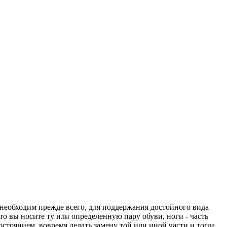
и необходим прежде всего, для поддержания достойного вида
о вы носите ту или определенную пару обуви, ноги - часть
остоянием, вовремя делать замену той или иной части и тогда