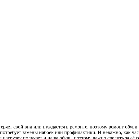
 теряет свой вид или нуждается в ремонте, поэтому ремонт обув
потребует замены набоек или профилактики. И неважно, как част
 нагрузку получает и наша обувь, поэтому важно следить за её с