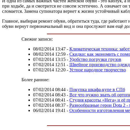
И одна из самых важных частей женской обуви - это каблук, а 
при ходьбе, да и смотрится не совсем эстетично. А означает он 
сломается. Замена супинатора вернет к жизни устойчивый каблу
Главное, выбирая ремонт обуви, обратиться туда, где работаю
обуви вернут первоначальный вид и она прослужит вам ещё до
Свежие записи:
08/02/2014 13:47
-
Климатическая техника: забота
08/02/2014 12:59
-
Скидки: как экономить с по
07/02/2014 13:15
-
Удобство погрузки грузов
07/02/2014 12:51
-
Швейное производство одежд
07/02/2014 12:20
-
Устное народное творчество
Более ранние:
07/02/2014 08:44
-
Покупка шкафа-купе в СПб
07/02/2014 08:43
-
Все что нужно знать об ортоп
07/02/2014 08:41
-
Студия красоты «Нега» и её 
07/02/2014 08:37
-
Разнообразные герои Dota 2 - 
06/02/2014 19:41
-
Особенности изготовления м