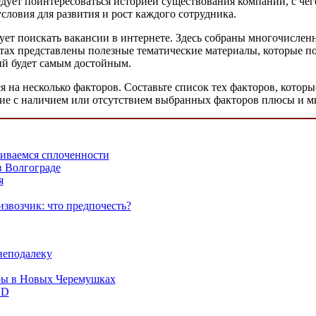
следует поинтересоваться историей существования компании, с че
ловия для развития и рост каждого сотрудника.
едует поискать вакансии в интернете. Здесь собраны многочисле
йтах представлены полезные тематические материалы, которые п
ый будет самым достойным.
на несколько факторов. Составьте список тех факторов, которые
твие с наличием или отсутствием выбранных факторов плюсы и м
иваемся сплоченности
в Волгограде
я
извозчик: что предпочесть?
неподалеку
ры в Новых Черемушках
HD