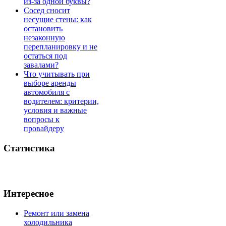
из-за одной буквы?
Сосед сносит
несущие стены: как
остановить
незаконную
перепланировку и не
остаться под
завалами?
Что учитывать при
выборе аренды
автомобиля с
водителем: критерии,
условия и важные
вопросы к
провайдеру
Статистика
Интересное
Ремонт или замена
холодильника