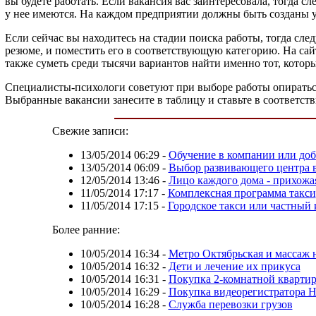
вы будете работать. Если вакансия вас заинтересовала, тогда 
у нее имеются. На каждом предприятии должны быть созданы ус
Если сейчас вы находитесь на стадии поиска работы, тогда сл
резюме, и поместить его в соответствующую категорию. На са
также суметь среди тысячи вариантов найти именно тот, котор
Специалисты-психологи советуют при выборе работы опираться 
Выбранные вакансии занесите в таблицу и ставьте в соответс
Свежие записи:
13/05/2014 06:29
-
Обучение в компании или доб
13/05/2014 06:09
-
Выбор развивающего центра 
12/05/2014 13:46
-
Лицо каждого дома - прихожа
11/05/2014 17:17
-
Комплексная программа такси
11/05/2014 17:15
-
Городское такси или частный 
Более ранние:
10/05/2014 16:34
-
Метро Октябрьская и массаж 
10/05/2014 16:32
-
Дети и лечение их прикуса
10/05/2014 16:31
-
Покупка 2-комнатной кварти
10/05/2014 16:29
-
Покупка видеорегистратора 
10/05/2014 16:28
-
Служба перевозки грузов