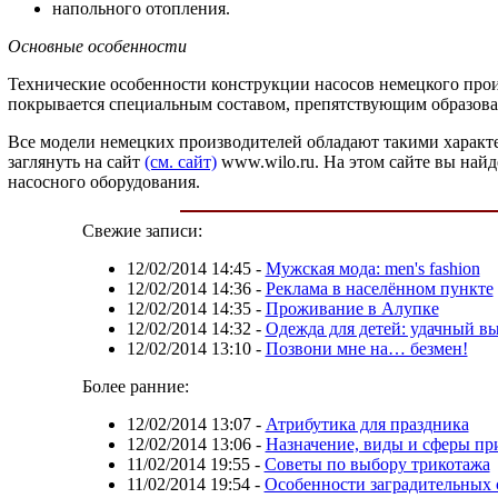
напольного отопления.
Основные особенности
Технические особенности конструкции насосов немецкого про
покрывается специальным составом, препятствующим образован
Все модели немецких производителей обладают такими характер
заглянуть на сайт
(см. сайт)
www.wilo.ru. На этом сайте вы най
насосного оборудования.
Свежие записи:
12/02/2014 14:45
-
Мужская мода: men's fashion
12/02/2014 14:36
-
Реклама в населённом пункте
12/02/2014 14:35
-
Проживание в Алупке
12/02/2014 14:32
-
Одежда для детей: удачный в
12/02/2014 13:10
-
Позвони мне на… безмен!
Более ранние:
12/02/2014 13:07
-
Атрибутика для праздника
12/02/2014 13:06
-
Назначение, виды и сферы пр
11/02/2014 19:55
-
Советы по выбору трикотажа
11/02/2014 19:54
-
Особенности заградительных 