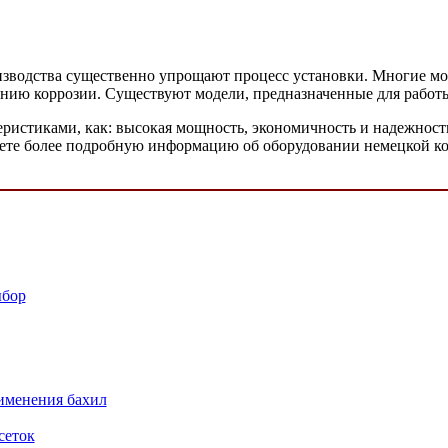
изводства существенно упрощают процесс установки. Многие мо
ию коррозии. Существуют модели, предназначенные для работы 
истиками, как: высокая мощность, экономичность и надежность.
дете более подробную информацию об оборудовании немецкой к
ыбор
именения бахил
сеток