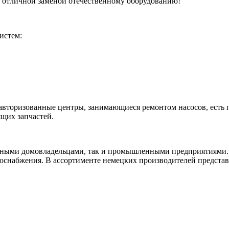
 отличной заменой отечественному оборудованию!
истем:
авторизованные центры, занимающиеся ремонтом насосов, есть 
ящих запчастей.
тными домовладельцами, так и промышленными предприятиями. 
оснабжения. В ассортименте немецких производителей представ