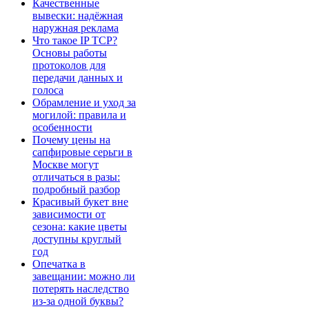
Качественные
вывески: надёжная
наружная реклама
Что такое IP TCP?
Основы работы
протоколов для
передачи данных и
голоса
Обрамление и уход за
могилой: правила и
особенности
Почему цены на
сапфировые серьги в
Москве могут
отличаться в разы:
подробный разбор
Красивый букет вне
зависимости от
сезона: какие цветы
доступны круглый
год
Опечатка в
завещании: можно ли
потерять наследство
из-за одной буквы?