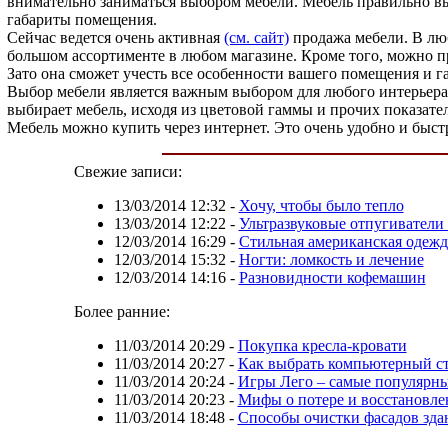
внимательно заниматься выбором мебели. Мебель правильно вы
габариты помещения.
Сейчас ведется очень активная
(см. сайт)
продажа мебели. В люб
большом ассортименте в любом магазине. Кроме того, можно при
Зато она сможет учесть все особенности вашего помещения и г
Выбор мебели является важным выбором для любого интерьера.
выбирает мебель, исходя из цветовой гаммы и прочих показател
Мебель можно купить через интернет. Это очень удобно и быстр
Свежие записи:
13/03/2014 12:32
-
Хочу, чтобы было тепло
13/03/2014 12:22
-
Ультразвуковые отпугиватели 
12/03/2014 16:29
-
Стильная американская одежд
12/03/2014 15:32
-
Ногти: ломкость и лечение
12/03/2014 14:16
-
Разновидности кофемашин
Более ранние:
11/03/2014 20:29
-
Покупка кресла-кровати
11/03/2014 20:27
-
Как выбрать компьютерный ст
11/03/2014 20:24
-
Игры Лего – самые популярн
11/03/2014 20:23
-
Мифы о потере и восстановл
11/03/2014 18:48
-
Способы очистки фасадов зда