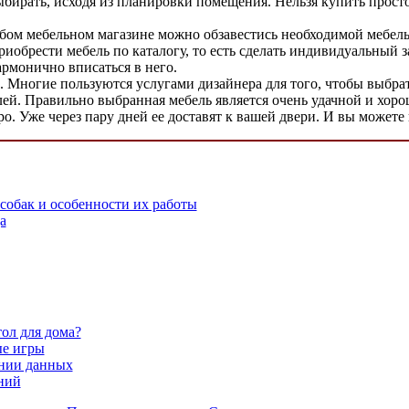
бирать, исходя из планировки помещения. Нельзя купить прост
ом мебельном магазине можно обзавестись необходимой мебелью.
обрести мебель по каталогу, то есть сделать индивидуальный за
армонично вписаться в него.
 Многие пользуются услугами дизайнера для того, чтобы выбрат
ей. Правильно выбранная мебель является очень удачной и хорош
о. Уже через пару дней ее доставят к вашей двери. И вы можете 
собак и особенности их работы
а
ол для дома?
ые игры
ении данных
ний