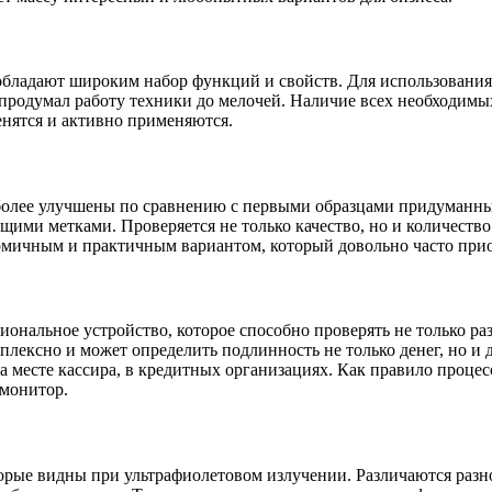
бладают широким набор функций и свойств. Для использования
 продумал работу техники до мелочей. Наличие всех необходимы
енятся и активно применяются.
и более улучшены по сравнению с первыми образцами придуманн
щими метками. Проверяется не только качество, но и количеств
номичным и практичным вариантом, который довольно часто при
ональное устройство, которое способно проверять не только ра
мплексно и может определить подлинность не только денег, но 
 на месте кассира, в кредитных организациях. Как правило проц
 монитор.
орые видны при ультрафиолетовом излучении. Различаются разно