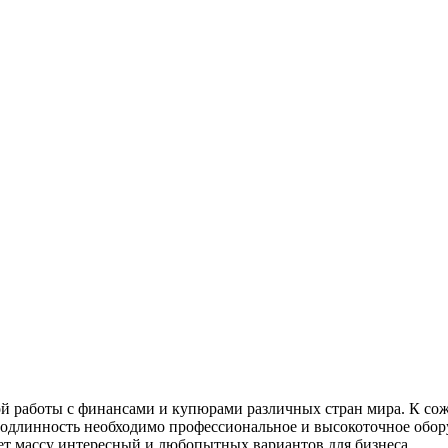
й работы с финансами и купюрами различных стран мира. К сожа
 подлинность необходимо профессиональное и высокоточное обору
ет массу интересный и любопытных вариантов для бизнеса.