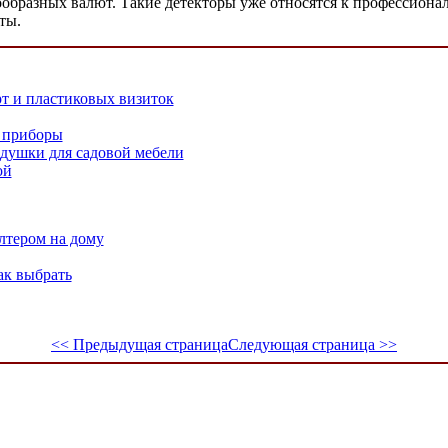
ообразных валют. Такие детекторы уже относятся к профессиона
ты.
т и пластиковых визиток
 приборы
одушки для садовой мебели
ой
лтером на дому
ак выбрать
<< Предыдущая страница
Следующая страница >>