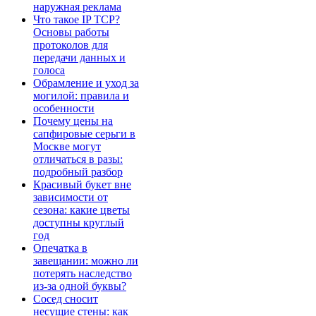
наружная реклама
Что такое IP TCP?
Основы работы
протоколов для
передачи данных и
голоса
Обрамление и уход за
могилой: правила и
особенности
Почему цены на
сапфировые серьги в
Москве могут
отличаться в разы:
подробный разбор
Красивый букет вне
зависимости от
сезона: какие цветы
доступны круглый
год
Опечатка в
завещании: можно ли
потерять наследство
из-за одной буквы?
Сосед сносит
несущие стены: как