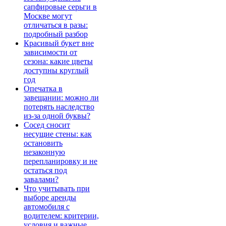
сапфировые серьги в
Москве могут
отличаться в разы:
подробный разбор
Красивый букет вне
зависимости от
сезона: какие цветы
доступны круглый
год
Опечатка в
завещании: можно ли
потерять наследство
из-за одной буквы?
Сосед сносит
несущие стены: как
остановить
незаконную
перепланировку и не
остаться под
завалами?
Что учитывать при
выборе аренды
автомобиля с
водителем: критерии,
условия и важные