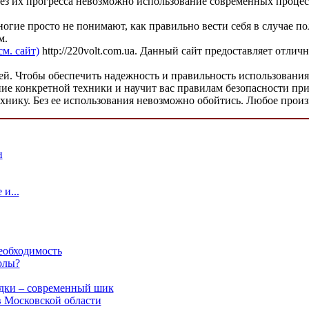
ез их прогресса невозможно использование современных процес
огие просто не понимают, как правильно вести себя в случае п
м.
см. сайт)
http://220volt.com.ua. Данный сайт предоставляет отл
ней. Чтобы обеспечить надежность и правильность использовани
е конкретной техники и научит вас правилам безопасности при 
ехнику. Без ее использования невозможно обойтись. Любое прои
и
и...
еобходимость
олы?
одки – современный шик
 Московской области