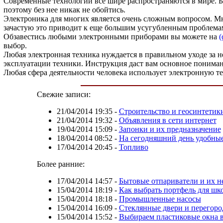
Современные технологии все шире распространяются в мире. Б
поэтому без нее никак не обойтись.
Электроника для многих является очень сложным вопросом. Мн
зачастую это приводит к еще большим усугубленным проблема
Обзавестись любыми электронными приборами вы можете на
(
выбор.
Любая электронная техника нуждается в правильном уходе за 
эксплуатации техники. Инструкция даст вам основное понимани
Любая сфера деятельности человека использует электронную т
Свежие записи:
21/04/2014 19:35
-
Строительство и геосинтетик
21/04/2014 19:32
-
Объявления в сети интернет
19/04/2014 15:09
-
Запонки и их предназначение
18/04/2014 08:52
-
На сегодняшний день удобные 
17/04/2014 20:45
-
Топливо
Более ранние:
17/04/2014 14:57
-
Бытовые отпариватели и их н
15/04/2014 18:19
-
Как выбрать портфель для шк
15/04/2014 18:18
-
Промышленные насосы
15/04/2014 16:09
-
Стеклянные двери и перегор
15/04/2014 15:52
-
Выбираем пластиковые окна в