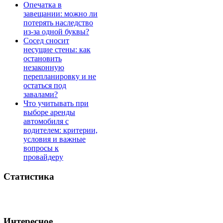
Опечатка в
завещании: можно ли
потерять наследство
из-за одной буквы?
Сосед сносит
несущие стены: как
остановить
незаконную
перепланировку и не
остаться под
завалами?
Что учитывать при
выборе аренды
автомобиля с
водителем: критерии,
условия и важные
вопросы к
провайдеру
Статистика
Интересное